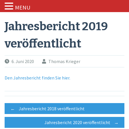
MENU
Skip
to
Jahresbericht 2019
content
veröffentlicht
6. Juni 2020
Thomas Krieger
Den Jahresbericht finden Sie hier.
Post
←
Jahresbericht 2018 veröffentlicht
Jahresbericht 2020 veröffentlicht
→
navigation