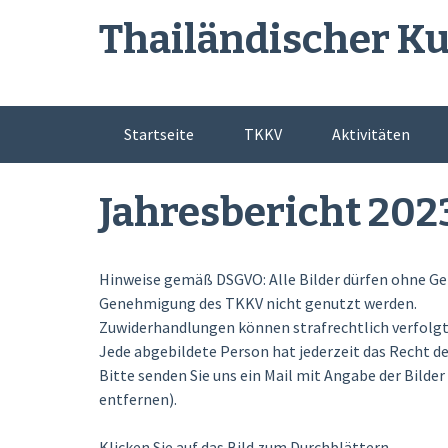
Skip
Thailändischer Ku
to
content
Startseite
TKKV
Aktivitäten
Jahresbericht 202
Hinweise gemäß DSGVO: Alle Bilder dürfen ohne G
Genehmigung des TKKV nicht genutzt werden.
Zuwiderhandlungen können strafrechtlich verfolgt
Jede abgebildete Person hat jederzeit das Recht de
Bitte senden Sie uns ein Mail mit Angabe der Bilde
entfernen).
Klicken Sie auf das Bild zum Durchblättern.